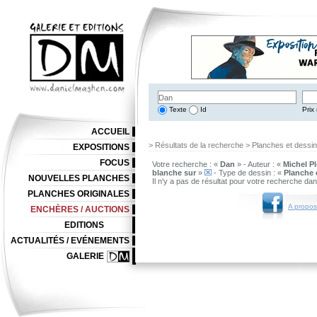
Texte
Id
Prix 
ACCUEIL
> Résultats de la recherche > Planches et dessi
EXPOSITIONS
FOCUS
Votre recherche : «
Dan
» - Auteur : «
Michel Pl
blanche sur
»
- Type de dessin : «
Planche 
NOUVELLES PLANCHES
Il n'y a pas de résultat pour votre recherche da
PLANCHES ORIGINALES
A propos
ENCHÈRES / AUCTIONS
EDITIONS
ACTUALITÉS / EVÉNEMENTS
GALERIE