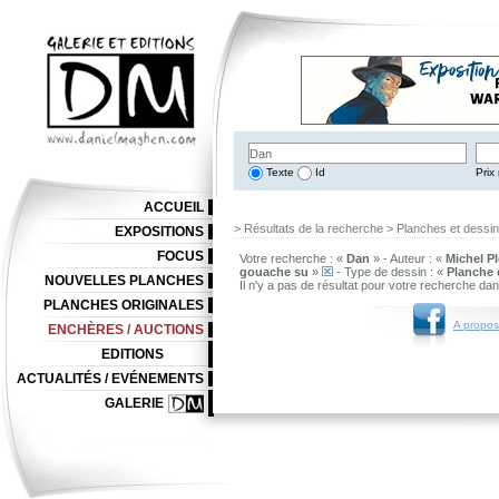
Texte
Id
Prix 
ACCUEIL
> Résultats de la recherche > Planches et dessi
EXPOSITIONS
FOCUS
Votre recherche : «
Dan
» - Auteur : «
Michel Pl
gouache su
»
- Type de dessin : «
Planche 
NOUVELLES PLANCHES
Il n'y a pas de résultat pour votre recherche da
PLANCHES ORIGINALES
A propos
ENCHÈRES / AUCTIONS
EDITIONS
ACTUALITÉS / EVÉNEMENTS
GALERIE