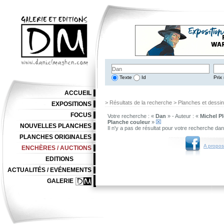
Texte
Id
Prix 
ACCUEIL
> Résultats de la recherche > Planches et dessi
EXPOSITIONS
FOCUS
Votre recherche : «
Dan
» - Auteur : «
Michel Pl
Planche couleur
»
NOUVELLES PLANCHES
Il n'y a pas de résultat pour votre recherche da
PLANCHES ORIGINALES
A propos
ENCHÈRES / AUCTIONS
EDITIONS
ACTUALITÉS / EVÉNEMENTS
GALERIE