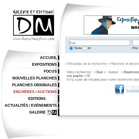
Texte
Id
Prix 
ACCUEIL
> Résultats de la recherche > Planches et dessi
EXPOSITIONS
FOCUS
Votre recherche : «
Dan
» - Auteur : «
Raymond
sur papier
»
NOUVELLES PLANCHES
Il n'y a pas de résultat pour votre recherche da
PLANCHES ORIGINALES
A propos
ENCHÈRES / AUCTIONS
EDITIONS
ACTUALITÉS / EVÉNEMENTS
GALERIE