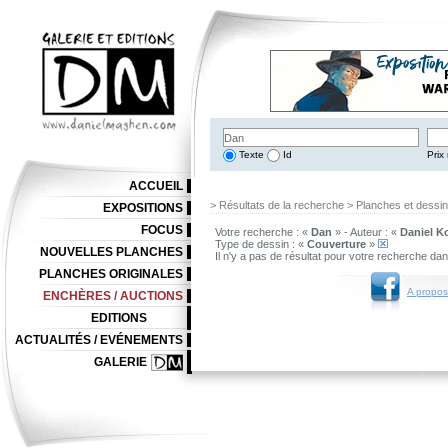
Texte
Id
Prix 
ACCUEIL
> Résultats de la recherche > Planches et dessi
EXPOSITIONS
FOCUS
Votre recherche : «
Dan
» - Auteur : «
Daniel Ko
Type de dessin : «
Couverture
»
NOUVELLES PLANCHES
Il n'y a pas de résultat pour votre recherche da
PLANCHES ORIGINALES
A propos
ENCHÈRES / AUCTIONS
EDITIONS
ACTUALITÉS / EVÉNEMENTS
GALERIE