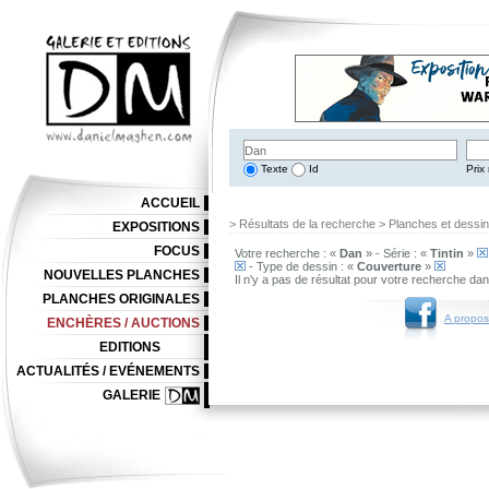
Texte
Id
Prix 
ACCUEIL
> Résultats de la recherche > Planches et dessi
EXPOSITIONS
FOCUS
Votre recherche : «
Dan
» - Série : «
Tintin
»
- Type de dessin : «
Couverture
»
NOUVELLES PLANCHES
Il n'y a pas de résultat pour votre recherche da
PLANCHES ORIGINALES
A propos
ENCHÈRES / AUCTIONS
EDITIONS
ACTUALITÉS / EVÉNEMENTS
GALERIE