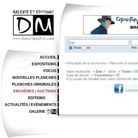
Texte
Id
Prix 
ACCUEIL
> Résultats de la recherche > Planches et dessi
EXPOSITIONS
FOCUS
Votre recherche : «
Dan
» - Série : «
Tintin
»
Type de dessin : «
Couverture
»
NOUVELLES PLANCHES
Il n'y a pas de résultat pour votre recherche da
PLANCHES ORIGINALES
A propos
ENCHÈRES / AUCTIONS
EDITIONS
ACTUALITÉS / EVÉNEMENTS
GALERIE