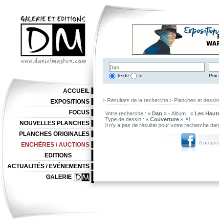
Texte
Id
Prix 
ACCUEIL
> Résultats de la recherche > Planches et dessi
EXPOSITIONS
FOCUS
Votre recherche : «
Dan
» - Album : «
Les Haut
Type de dessin : «
Couverture
»
NOUVELLES PLANCHES
Il n'y a pas de résultat pour votre recherche da
PLANCHES ORIGINALES
A propos
ENCHÈRES / AUCTIONS
EDITIONS
ACTUALITÉS / EVÉNEMENTS
GALERIE