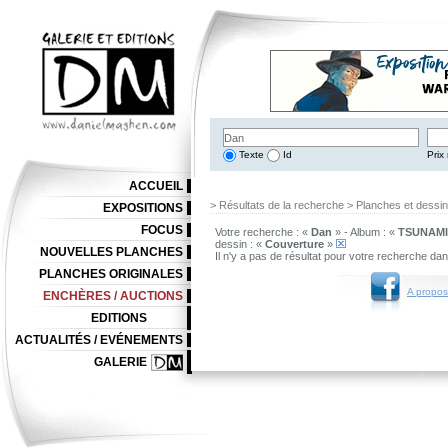
Texte
Id
Prix 
ACCUEIL
> Résultats de la recherche > Planches et dessi
EXPOSITIONS
FOCUS
Votre recherche : «
Dan
» - Album : «
TSUNAM
dessin : «
Couverture
»
NOUVELLES PLANCHES
Il n'y a pas de résultat pour votre recherche da
PLANCHES ORIGINALES
A propos
ENCHÈRES / AUCTIONS
EDITIONS
ACTUALITÉS / EVÉNEMENTS
GALERIE