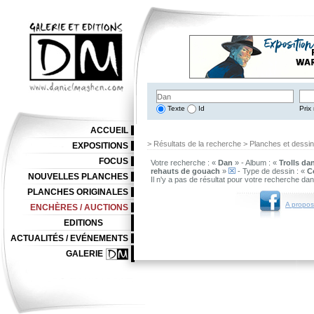
Texte
Id
Prix 
ACCUEIL
> Résultats de la recherche > Planches et dessi
EXPOSITIONS
FOCUS
Votre recherche : «
Dan
» - Album : «
Trolls da
rehauts de gouach
»
- Type de dessin : «
C
NOUVELLES PLANCHES
Il n'y a pas de résultat pour votre recherche da
PLANCHES ORIGINALES
A propos
ENCHÈRES / AUCTIONS
EDITIONS
ACTUALITÉS / EVÉNEMENTS
GALERIE