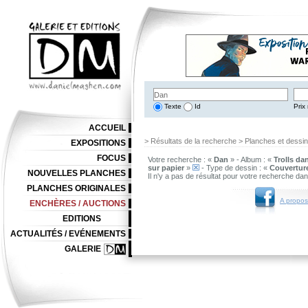
Texte
Id
Prix 
ACCUEIL
> Résultats de la recherche > Planches et dessi
EXPOSITIONS
FOCUS
Votre recherche : «
Dan
» - Album : «
Trolls da
sur papier
»
- Type de dessin : «
Couvertur
NOUVELLES PLANCHES
Il n'y a pas de résultat pour votre recherche da
PLANCHES ORIGINALES
A propos
ENCHÈRES / AUCTIONS
EDITIONS
ACTUALITÉS / EVÉNEMENTS
GALERIE