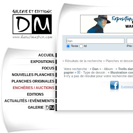
Texte
Id
Prix 
ACCUEIL
> Résultats de la recherche > Planches et dessi
EXPOSITIONS
FOCUS
Votre recherche : «
Dan
» - Album : «
Trolls da
papier
»
- Type de dessin : «
Illustration co
NOUVELLES PLANCHES
Il n'y a pas de résultat pour votre recherche da
PLANCHES ORIGINALES
A propos
ENCHÈRES / AUCTIONS
EDITIONS
ACTUALITÉS / EVÉNEMENTS
GALERIE