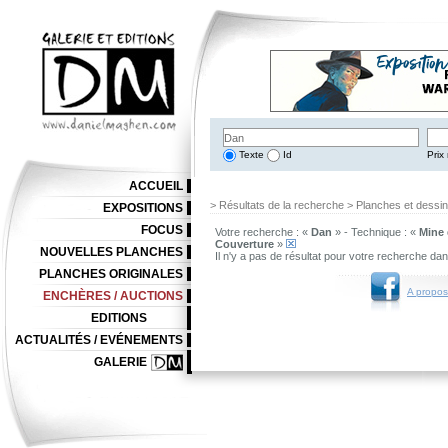
Texte
Id
Prix 
ACCUEIL
> Résultats de la recherche > Planches et dessi
EXPOSITIONS
FOCUS
Votre recherche : «
Dan
» - Technique : «
Mine 
Couverture
»
NOUVELLES PLANCHES
Il n'y a pas de résultat pour votre recherche da
PLANCHES ORIGINALES
A propos
ENCHÈRES / AUCTIONS
EDITIONS
ACTUALITÉS / EVÉNEMENTS
GALERIE