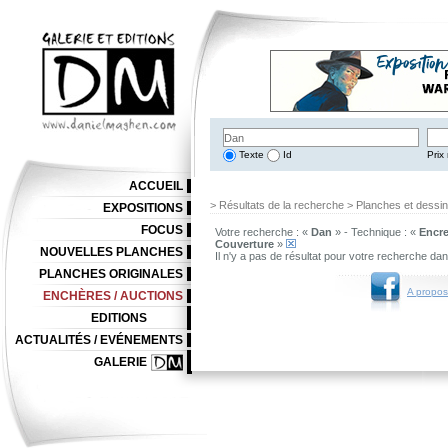
Texte
Id
Prix 
ACCUEIL
> Résultats de la recherche > Planches et dessi
EXPOSITIONS
FOCUS
Votre recherche : «
Dan
» - Technique : «
Encre
Couverture
»
NOUVELLES PLANCHES
Il n'y a pas de résultat pour votre recherche da
PLANCHES ORIGINALES
A propos
ENCHÈRES / AUCTIONS
EDITIONS
ACTUALITÉS / EVÉNEMENTS
GALERIE