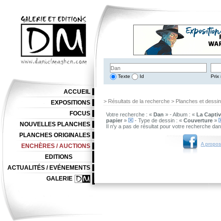
Texte
Id
Prix 
ACCUEIL
> Résultats de la recherche > Planches et dessi
EXPOSITIONS
FOCUS
Votre recherche : «
Dan
» - Album : «
La Capti
papier
»
- Type de dessin : «
Couverture
»
NOUVELLES PLANCHES
Il n'y a pas de résultat pour votre recherche da
PLANCHES ORIGINALES
A propos
ENCHÈRES / AUCTIONS
EDITIONS
ACTUALITÉS / EVÉNEMENTS
GALERIE