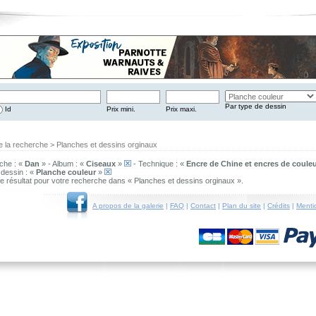
Par type de dessin
Id
Prix mini.
Prix maxi.
e la recherche > Planches et dessins orginaux
che : «
Dan
» - Album : «
Ciseaux
»
- Technique : «
Encre de Chine et encres de couleu
dessin : «
Planche couleur
»
 de résultat pour votre recherche dans « Planches et dessins orginaux ».
A propos de la galerie
|
FAQ
|
Contact
|
Plan du site
|
Crédits
|
Menti