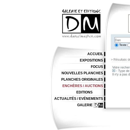
Texte
ACCUEIL
> Résultats d
EXPOSITIONS
FOCUS
Votre recher
- Type de 
NOUVELLES PLANCHES
Il n'y a pas
PLANCHES ORIGINALES
ENCHÈRES / AUCTIONS
EDITIONS
ACTUALITÉS / EVÉNEMENTS
GALERIE