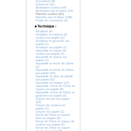
Couverture (9)
Crayonné (11)
Illustration couleur (44)
Illustration noir et blanc (24)
Planche couleur (54)
Planche noir et blanc (188)
Projet de couverture (4)
Technique :
Acrylique (4)
Acrylique et crayons de
couleur sur papier (1)
Acrylique et gouache sur
papier (1)
Acrylique sur papier (1)
Aquarelle et crayon de
couleur sur papier (1)
Aquarelle et crayon sur
papier (1)
Aquarelle et encre de Chine
(1)
Aquarelle et encre de Chine
sur papier (20)
Aquarelle et mine de plomb
sur papier (11)
Aquarelle sur papier (13)
Aquarelle, encre de Chine et
crayon sur papier (9)
Aquarelle, encre de Chine et
gouache sur papier (2)
Crayon de cire sur papier
(19)
Crayon de couleur sur
papier (1)
Crayon sur papier (1)
Encre de Chine et crayon
bleu sur papier (4)
Encre de Chine et crayon de
couleur sur papier (2)
Encre de Chine et crayon
rouge sur papier (6)