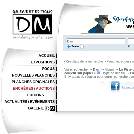
Texte
Id
Prix 
ACCUEIL
> Résultats de la recherche > Planches et dessi
EXPOSITIONS
FOCUS
Votre recherche : «
Dan
» - Album : «
La Piste
couleur sur papier
»
- Type de dessin : «
Pl
NOUVELLES PLANCHES
Il n'y a pas de résultat pour votre recherche da
PLANCHES ORIGINALES
A propos
ENCHÈRES / AUCTIONS
EDITIONS
ACTUALITÉS / EVÉNEMENTS
GALERIE