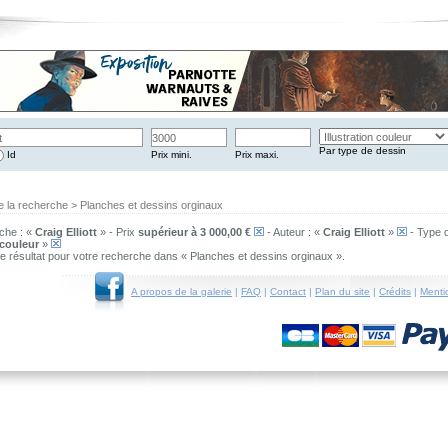
Par type de dessin
Id
Prix mini.
Prix maxi.
e la recherche > Planches et dessins orginaux
che : «
Craig Elliott
» - Prix
supérieur à 3 000,00 €
- Auteur : «
Craig Elliott
»
- Type d
 couleur
»
 de résultat pour votre recherche dans « Planches et dessins orginaux ».
A propos de la galerie
|
FAQ
|
Contact
|
Plan du site
|
Crédits
|
Menti