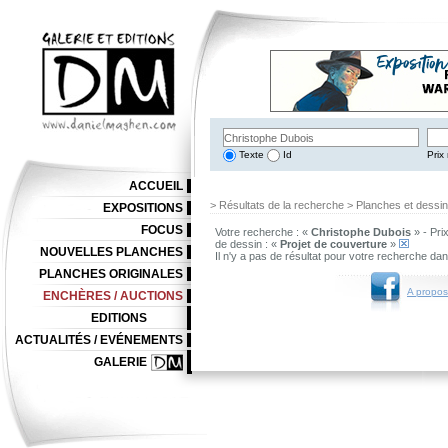
Texte
Id
Prix 
ACCUEIL
> Résultats de la recherche > Planches et dessi
EXPOSITIONS
FOCUS
Votre recherche : «
Christophe Dubois
» - Pri
de dessin : «
Projet de couverture
»
NOUVELLES PLANCHES
Il n'y a pas de résultat pour votre recherche da
PLANCHES ORIGINALES
A propos
ENCHÈRES / AUCTIONS
EDITIONS
ACTUALITÉS / EVÉNEMENTS
GALERIE