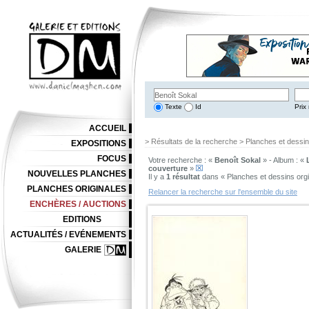
Texte
Id
Prix 
ACCUEIL
> Résultats de la recherche > Planches et dessi
EXPOSITIONS
FOCUS
Votre recherche : «
Benoît Sokal
» - Album : «
couverture
»
NOUVELLES PLANCHES
Il y a
1 résultat
dans « Planches et dessins org
PLANCHES ORIGINALES
Relancer la recherche sur l'ensemble du site
ENCHÈRES / AUCTIONS
EDITIONS
ACTUALITÉS / EVÉNEMENTS
GALERIE