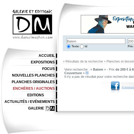
Texte
Id
Prix 
ACCUEIL
> Résultats de la recherche > Planches et dessi
EXPOSITIONS
FOCUS
Votre recherche : «
Batem
» - Prix
de 200 € à 6
Couverture
»
NOUVELLES PLANCHES
Il n'y a pas de résultat pour votre recherche da
PLANCHES ORIGINALES
A propos
ENCHÈRES / AUCTIONS
EDITIONS
ACTUALITÉS / EVÉNEMENTS
GALERIE