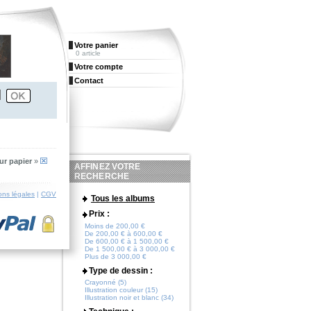
Votre panier
0 article
Votre compte
Contact
ur papier
»
AFFINEZ VOTRE
RECHERCHE
ons légales
|
CGV
Tous les albums
Prix :
Moins de 200,00 €
De 200,00 € à 600,00 €
De 600,00 € à 1 500,00 €
De 1 500,00 € à 3 000,00 €
Plus de 3 000,00 €
Type de dessin :
Crayonné (5)
Illustration couleur (15)
Illustration noir et blanc (34)