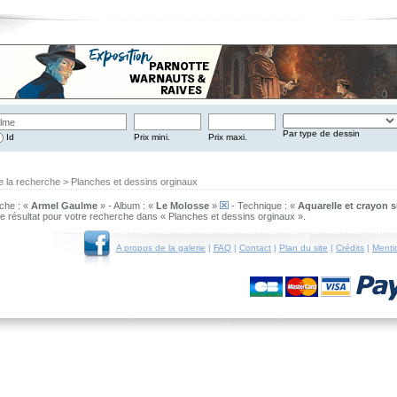
Par type de dessin
Id
Prix mini.
Prix maxi.
e la recherche > Planches et dessins orginaux
che : «
Armel Gaulme
» - Album : «
Le Molosse
»
- Technique : «
Aquarelle et crayon s
 de résultat pour votre recherche dans « Planches et dessins orginaux ».
A propos de la galerie
|
FAQ
|
Contact
|
Plan du site
|
Crédits
|
Menti