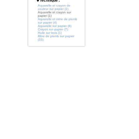
Technique :
Aquarelle et crayon de
couleur sur papier (1)
Aquarelle et crayon sur
papier (1)
Aquarelle et mine de plomb
sur papier (4)
Aquarelle sur papier (8)
Crayon sur papier (7)
Huile sur bois (1)
Mine de plomb sur papier
(33)