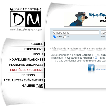
Texte
Id
Prix 
ACCUEIL
> Résultats de la recherche > Planches et dessi
EXPOSITIONS
FOCUS
Votre recherche : «
Armel Gaulme
» - Prix
supé
Technique : «
Aquarelle sur papier
»
- Type 
NOUVELLES PLANCHES
Il n'y a pas de résultat pour votre recherche da
PLANCHES ORIGINALES
A propos
ENCHÈRES / AUCTIONS
EDITIONS
ACTUALITÉS / EVÉNEMENTS
GALERIE