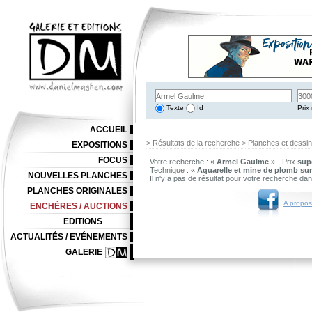
Texte
Id
Prix 
ACCUEIL
> Résultats de la recherche > Planches et dessi
EXPOSITIONS
FOCUS
Votre recherche : «
Armel Gaulme
» - Prix
supé
Technique : «
Aquarelle et mine de plomb sur
NOUVELLES PLANCHES
Il n'y a pas de résultat pour votre recherche da
PLANCHES ORIGINALES
A propos
ENCHÈRES / AUCTIONS
EDITIONS
ACTUALITÉS / EVÉNEMENTS
GALERIE