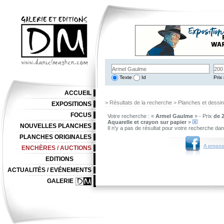
Texte
Id
Prix 
ACCUEIL
> Résultats de la recherche > Planches et dessi
EXPOSITIONS
FOCUS
Votre recherche : «
Armel Gaulme
» - Prix
de 2
Aquarelle et crayon sur papier
»
NOUVELLES PLANCHES
Il n'y a pas de résultat pour votre recherche da
PLANCHES ORIGINALES
A propos
ENCHÈRES / AUCTIONS
EDITIONS
ACTUALITÉS / EVÉNEMENTS
GALERIE