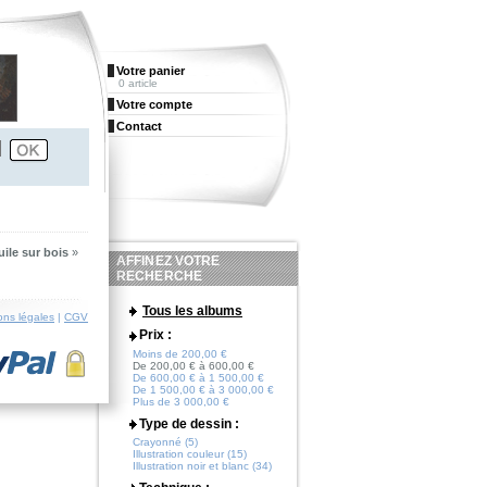
Votre panier
0 article
Votre compte
Contact
uile sur bois
»
AFFINEZ VOTRE
RECHERCHE
Tous les albums
ons légales
|
CGV
Prix :
Moins de 200,00 €
De 200,00 € à 600,00 €
De 600,00 € à 1 500,00 €
De 1 500,00 € à 3 000,00 €
Plus de 3 000,00 €
Type de dessin :
Crayonné (5)
Illustration couleur (15)
Illustration noir et blanc (34)