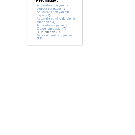
Technique :
Aquarelle et crayon de
couleur sur papier (1)
Aquarelle et crayon sur
papier (1)
Aquarelle et mine de plomb
sur papier (4)
Aquarelle sur papier (8)
Crayon sur papier (7)
Huile sur bois (1)
Mine de plomb sur papier
(33)