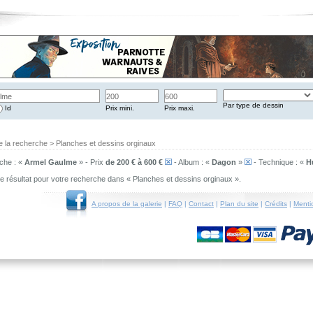
Par type de dessin
Id
Prix mini.
Prix maxi.
e la recherche > Planches et dessins orginaux
che : «
Armel Gaulme
» - Prix
de 200 € à 600 €
- Album : «
Dagon
»
- Technique : «
H
 de résultat pour votre recherche dans « Planches et dessins orginaux ».
A propos de la galerie
|
FAQ
|
Contact
|
Plan du site
|
Crédits
|
Menti