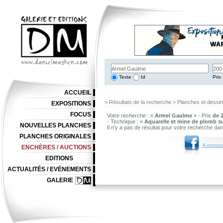
Texte
Id
Prix 
ACCUEIL
> Résultats de la recherche > Planches et dessi
EXPOSITIONS
FOCUS
Votre recherche : «
Armel Gaulme
» - Prix
de 2
- Technique : «
Aquarelle et mine de plomb su
NOUVELLES PLANCHES
Il n'y a pas de résultat pour votre recherche da
PLANCHES ORIGINALES
A propos
ENCHÈRES / AUCTIONS
EDITIONS
ACTUALITÉS / EVÉNEMENTS
GALERIE