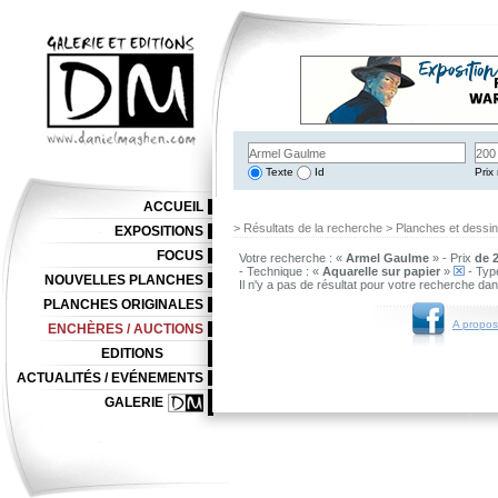
Texte
Id
Prix 
ACCUEIL
> Résultats de la recherche > Planches et dessi
EXPOSITIONS
FOCUS
Votre recherche : «
Armel Gaulme
» - Prix
de 2
- Technique : «
Aquarelle sur papier
»
- Typ
NOUVELLES PLANCHES
Il n'y a pas de résultat pour votre recherche da
PLANCHES ORIGINALES
A propos
ENCHÈRES / AUCTIONS
EDITIONS
ACTUALITÉS / EVÉNEMENTS
GALERIE