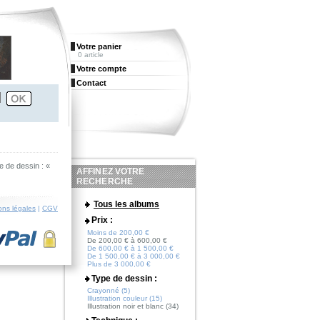
Votre panier
0 article
Votre compte
Contact
e de dessin : «
AFFINEZ VOTRE
RECHERCHE
Tous les albums
ons légales
|
CGV
Prix :
Moins de 200,00 €
De 200,00 € à 600,00 €
De 600,00 € à 1 500,00 €
De 1 500,00 € à 3 000,00 €
Plus de 3 000,00 €
Type de dessin :
Crayonné (5)
Illustration couleur (15)
Illustration noir et blanc (34)