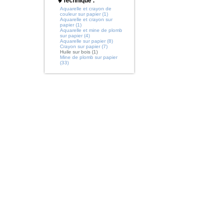
Technique :
Aquarelle et crayon de
couleur sur papier (1)
Aquarelle et crayon sur
papier (1)
Aquarelle et mine de plomb
sur papier (4)
Aquarelle sur papier (8)
Crayon sur papier (7)
Huile sur bois (1)
Mine de plomb sur papier
(33)