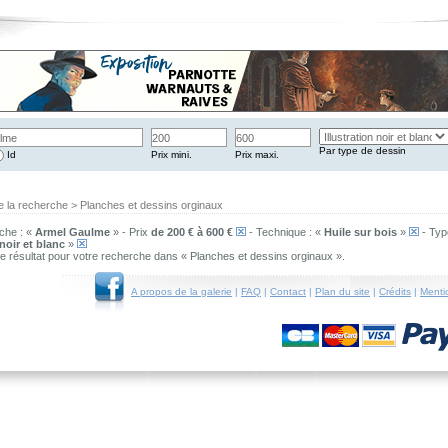
Par type de dessin
Id
Prix mini.
Prix maxi.
e la recherche > Planches et dessins orginaux
che : «
Armel Gaulme
» - Prix
de 200 € à 600 €
- Technique : «
Huile sur bois
»
- Typ
 noir et blanc
»
 de résultat pour votre recherche dans « Planches et dessins orginaux ».
A propos de la galerie
|
FAQ
|
Contact
|
Plan du site
|
Crédits
|
Menti