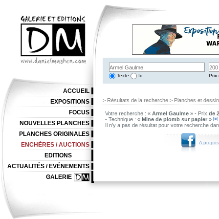
Texte
Id
Prix 
ACCUEIL
> Résultats de la recherche > Planches et dessi
EXPOSITIONS
FOCUS
Votre recherche : «
Armel Gaulme
» - Prix
de 2
- Technique : «
Mine de plomb sur papier
»
NOUVELLES PLANCHES
Il n'y a pas de résultat pour votre recherche da
PLANCHES ORIGINALES
A propos
ENCHÈRES / AUCTIONS
EDITIONS
ACTUALITÉS / EVÉNEMENTS
GALERIE