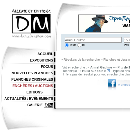
Texte
Id
Prix 
ACCUEIL
> Résultats de la recherche > Planches et dessi
EXPOSITIONS
FOCUS
Votre recherche : «
Armel Gaulme
» - Prix
de 1
Technique : «
Huile sur bois
»
- Type de des
NOUVELLES PLANCHES
Il n'y a pas de résultat pour votre recherche da
PLANCHES ORIGINALES
A propos
ENCHÈRES / AUCTIONS
EDITIONS
ACTUALITÉS / EVÉNEMENTS
GALERIE