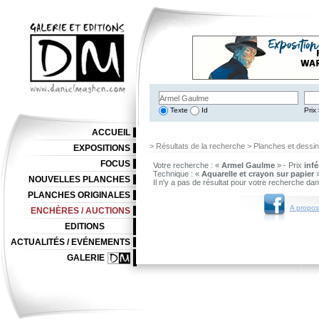
Texte
Id
Prix 
ACCUEIL
> Résultats de la recherche > Planches et dessi
EXPOSITIONS
FOCUS
Votre recherche : «
Armel Gaulme
» - Prix
infé
Technique : «
Aquarelle et crayon sur papier
NOUVELLES PLANCHES
Il n'y a pas de résultat pour votre recherche da
PLANCHES ORIGINALES
A propos
ENCHÈRES / AUCTIONS
EDITIONS
ACTUALITÉS / EVÉNEMENTS
GALERIE