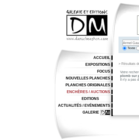
Texte
ACCUEIL
> Résultats d
EXPOSITIONS
FOCUS
Votre recher
plomb sur 
NOUVELLES PLANCHES
Il n'y a pas
PLANCHES ORIGINALES
ENCHÈRES / AUCTIONS
EDITIONS
ACTUALITÉS / EVÉNEMENTS
GALERIE