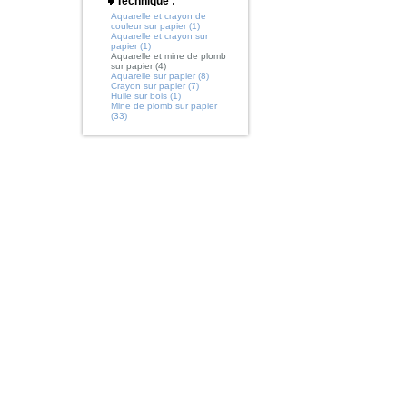
Technique :
Aquarelle et crayon de
couleur sur papier (1)
Aquarelle et crayon sur
papier (1)
Aquarelle et mine de plomb
sur papier (4)
Aquarelle sur papier (8)
Crayon sur papier (7)
Huile sur bois (1)
Mine de plomb sur papier
(33)