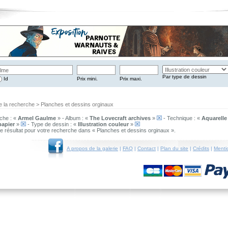
Par type de dessin
Id
Prix mini.
Prix maxi.
e la recherche > Planches et dessins orginaux
che : «
Armel Gaulme
» - Album : «
The Lovecraft archives
»
- Technique : «
Aquarelle
papier
»
- Type de dessin : «
Illustration couleur
»
 de résultat pour votre recherche dans « Planches et dessins orginaux ».
A propos de la galerie
|
FAQ
|
Contact
|
Plan du site
|
Crédits
|
Menti