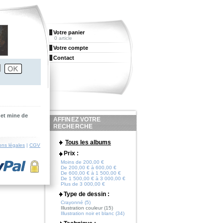
Votre panier
0 article
Votre compte
Contact
 et mine de
AFFINEZ VOTRE
RECHERCHE
Tous les albums
ons légales
|
CGV
Prix :
Moins de 200,00 €
De 200,00 € à 600,00 €
De 600,00 € à 1 500,00 €
De 1 500,00 € à 3 000,00 €
Plus de 3 000,00 €
Type de dessin :
Crayonné (5)
Illustration couleur (15)
Illustration noir et blanc (34)