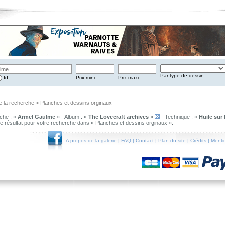
Par type de dessin
Id
Prix mini.
Prix maxi.
e la recherche > Planches et dessins orginaux
che : «
Armel Gaulme
» - Album : «
The Lovecraft archives
»
- Technique : «
Huile sur
 de résultat pour votre recherche dans « Planches et dessins orginaux ».
A propos de la galerie
|
FAQ
|
Contact
|
Plan du site
|
Crédits
|
Menti