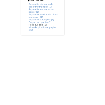
Technique :
Aquarelle et crayon de
couleur sur papier (1)
Aquarelle et crayon sur
papier (1)
Aquarelle et mine de plomb
sur papier (4)
Aquarelle sur papier (8)
Crayon sur papier (7)
Huile sur bois (1)
Mine de plomb sur papier
(33)