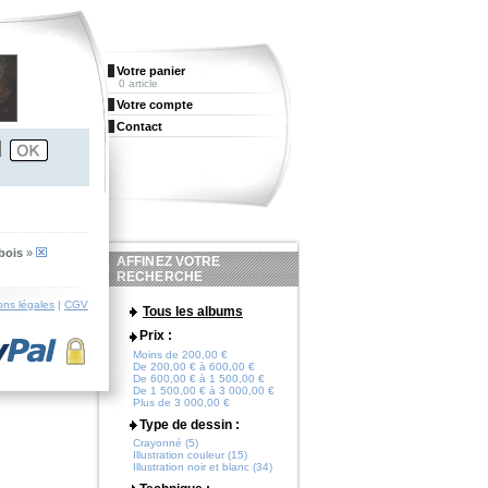
Votre panier
0 article
Votre compte
Contact
 bois
»
AFFINEZ VOTRE
RECHERCHE
ons légales
|
CGV
Tous les albums
Prix :
Moins de 200,00 €
De 200,00 € à 600,00 €
De 600,00 € à 1 500,00 €
De 1 500,00 € à 3 000,00 €
Plus de 3 000,00 €
Type de dessin :
Crayonné (5)
Illustration couleur (15)
Illustration noir et blanc (34)