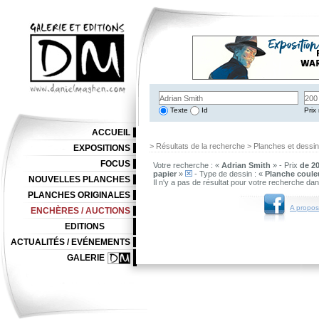
Texte
Id
Prix 
ACCUEIL
> Résultats de la recherche > Planches et dessi
EXPOSITIONS
FOCUS
Votre recherche : «
Adrian Smith
» - Prix
de 20
papier
»
- Type de dessin : «
Planche coule
NOUVELLES PLANCHES
Il n'y a pas de résultat pour votre recherche da
PLANCHES ORIGINALES
A propos
ENCHÈRES / AUCTIONS
EDITIONS
ACTUALITÉS / EVÉNEMENTS
GALERIE