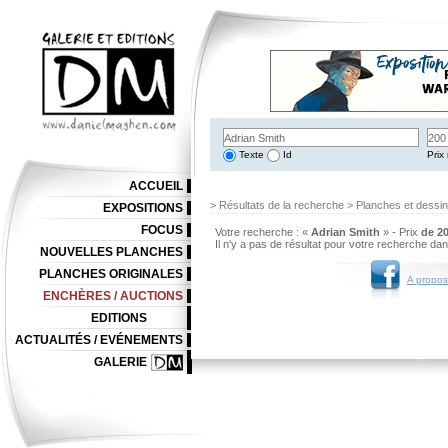
Texte
Id
Prix 
ACCUEIL
> Résultats de la recherche > Planches et dessi
EXPOSITIONS
FOCUS
Votre recherche : «
Adrian Smith
» - Prix
de 20
Il n'y a pas de résultat pour votre recherche da
NOUVELLES PLANCHES
PLANCHES ORIGINALES
A propos
ENCHÈRES / AUCTIONS
EDITIONS
ACTUALITÉS / EVÉNEMENTS
GALERIE