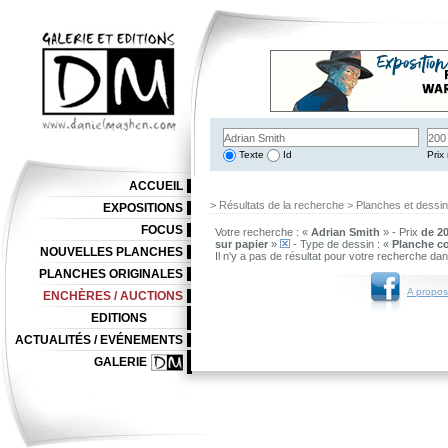
Texte
Id
Prix 
ACCUEIL
> Résultats de la recherche > Planches et dessi
EXPOSITIONS
FOCUS
Votre recherche : «
Adrian Smith
» - Prix
de 20
sur papier
»
- Type de dessin : «
Planche c
NOUVELLES PLANCHES
Il n'y a pas de résultat pour votre recherche da
PLANCHES ORIGINALES
A propos
ENCHÈRES / AUCTIONS
EDITIONS
ACTUALITÉS / EVÉNEMENTS
GALERIE